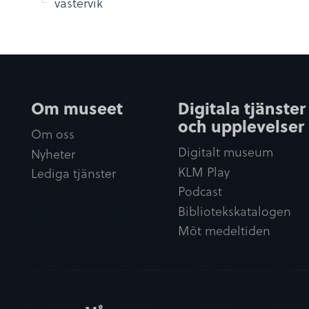
västervik
Om museet
Digitala tjänster
och upplevelser
Om oss
Digitalt museum
Nyheter
KLM Play
Lediga tjänster
Podcast
Bibliotekskatalogen
Möt medeltiden