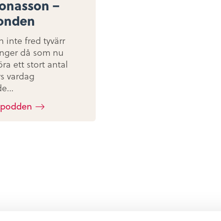
Jonasson –
bonden
h inte fred tyvärr
nger då som nu
ra ett stort antal
s vardag
de…
 podden