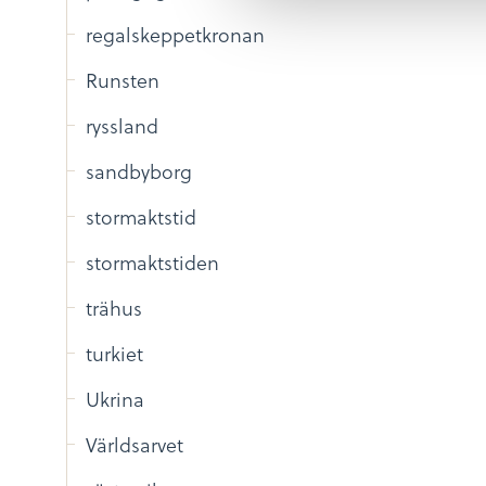
a
regalskeppetkronan
l
Runsten
ryssland
sandbyborg
stormaktstid
stormaktstiden
trähus
turkiet
Ukrina
Världsarvet