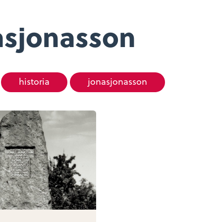
asjonasson
historia
jonasjonasson