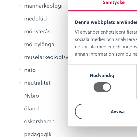
Samtycke
marinarkeologi
medeltid
Denna webbplats använder
mönsterås
Vi använder enhetsidentifierar
sociala medier och analysera v
mörbylånga
de sociala medier och annons
annan information som du har t
museiarkeologisydost
S
nato
Nödvändig
a
neutralitet
m
t
Nybro
y
c
öland
Avvisa
k
e
oskarshamn
s
pedagogik
v