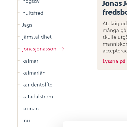
högsby
Jonas 
freds
hultsfred
Att krig oc
Jags
många gå
jämställdhet
skulle utgö
människor
jonasjonasson
acceptera
kalmar
Lyssna på
kalmarlän
karldentolfte
katadalström
kronan
lnu