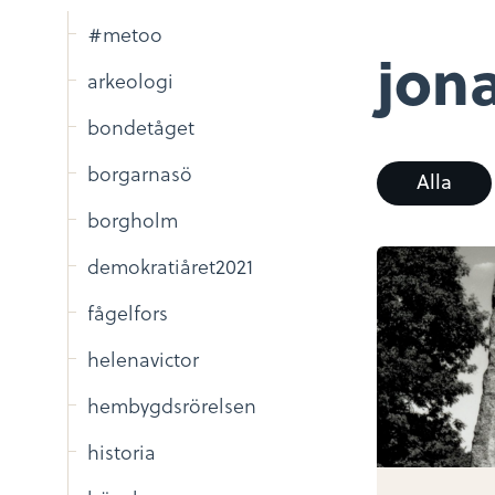
#metoo
jon
arkeologi
bondetåget
borgarnasö
Alla
borgholm
demokratiåret2021
fågelfors
helenavictor
hembygdsrörelsen
historia