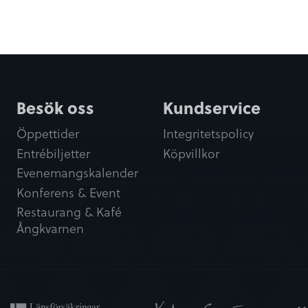
Besök oss
Kundservice
Öppettider
Integritetspolicy
Entrébiljetter
Köpvillkor
Evenemangskalender
Konferens & Event
Restaurang & Kafé
Ångkvarnen