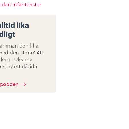
lltid lika
dligt
samman den lilla
med den stora? Att
krig i Ukraina
ret av ett dåtida
Restaurang
 podden