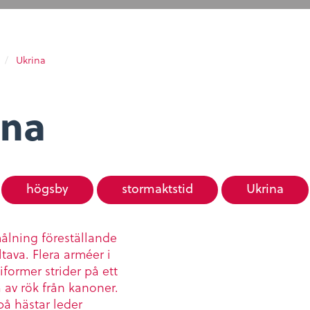
Öppettider
/
Ukrina
ina
högsby
stormaktstid
Ukrina