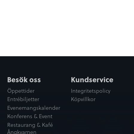
Besök oss
Kundservice
Öppettider
Integritetspolicy
Entrébiljetter
Köpvillkor
Evenemangskalender
Konferens & Event
Restaurang & Kafé
Ångkvarnen