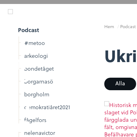
Hem
/
Podcast
Podcast
#metoo
Ukr
arkeologi
bondetåget
borgarnasö
Alla
borgholm
demokratiåret2021
fågelfors
helenavictor