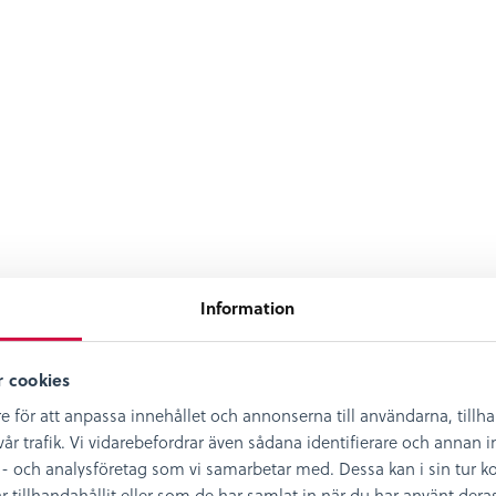
Information
 cookies
e för att anpassa innehållet och annonserna till användarna, tillh
år trafik. Vi vidarebefordrar även sådana identifierare och annan in
- och analysföretag som vi samarbetar med. Dessa kan i sin tur
illhandahållit eller som de har samlat in när du har använt deras 