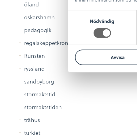
öland
S
oskarshamn
Nödvändig
a
m
pedagogik
t
regalskeppetkronan
y
c
Runsten
Avvisa
k
e
ryssland
s
v
sandbyborg
a
stormaktstid
l
stormaktstiden
trähus
turkiet