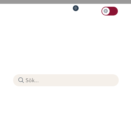
0
Toggle
Språk
Lyssna
Varukorg
Sök
Color
Scheme