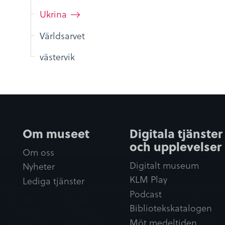
Ukrina
Världsarvet
västervik
Om museet
Digitala tjänster
och upplevelser
Om oss
Digitalt museum
Nyheter
KLM Play
Lediga tjänster
Podcast
Bibliotekskatalogen
Möt medeltiden