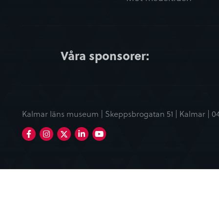
Våra sponsorer:
Kalmar läns museum | Skeppsbrogatan 51 | Kalmar |
0
Facebook
Instagram
LinkedIn
Youtube