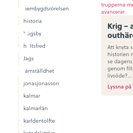
hembygdsrörelsen
historia
Krig – a
högsby
outhär
hultsfred
Att knyta 
historien 
Jags
se dagens 
genom filt
jämställdhet
livsöde?…
jonasjonasson
Lyssna på
kalmar
kalmarlän
karldentolfte
katadalström