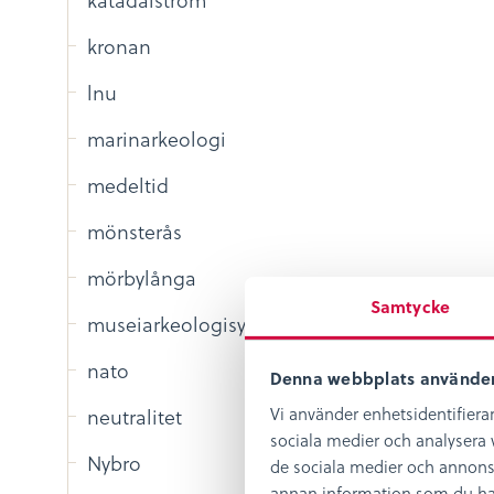
kronan
lnu
marinarkeologi
medeltid
mönsterås
mörbylånga
Samtycke
museiarkeologisydost
nato
Denna webbplats använder
Vi använder enhetsidentifierar
neutralitet
sociala medier och analysera v
Nybro
de sociala medier och annons
annan information som du har t