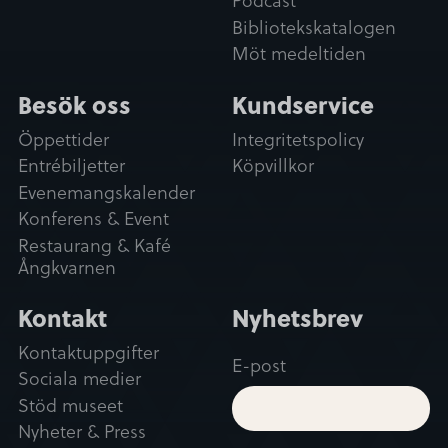
Bibliotekskatalogen
Möt medeltiden
Besök oss
Kundservice
Öppettider
Integritetspolicy
Entrébiljetter
Köpvillkor
Evenemangskalender
Konferens & Event
Restaurang & Kafé
Ångkvarnen
Kontakt
Nyhetsbrev
Kontaktuppgifter
E-post
Sociala medier
Stöd museet
Nyheter & Press