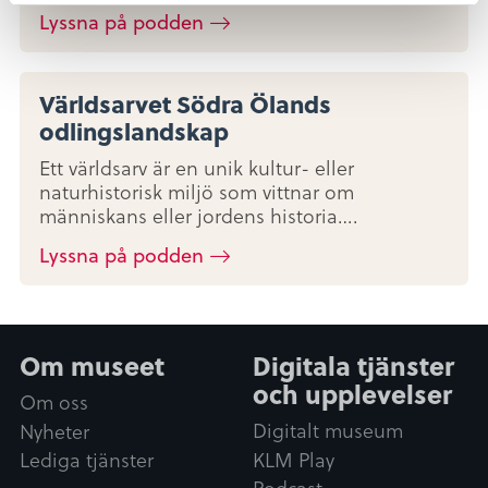
Lyssna på podden
Världsarvet Södra Ölands
odlingslandskap
Ett världsarv är en unik kultur- eller
naturhistorisk miljö som vittnar om
människans eller jordens historia….
Lyssna på podden
Om museet
Digitala tjänster
och upplevelser
Om oss
Digitalt museum
Nyheter
KLM Play
Lediga tjänster
Podcast