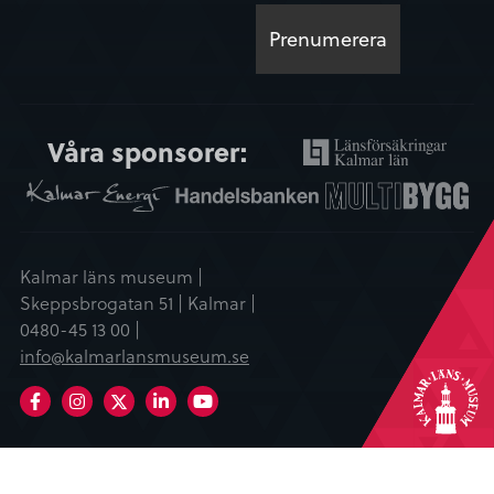
Våra sponsorer:
Kalmar läns museum |
Skeppsbrogatan 51 | Kalmar |
0480-45 13 00 |
info@kalmarlansmuseum.se
Facebook
Instagram
LinkedIn
Youtube