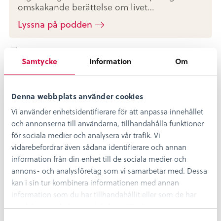
omskakande berättelse om livet…
Lyssna på podden
Samtycke
Information
Om
Denna webbplats använder cookies
Fritz Börjesson (1908-2003) – En
Vi använder enhetsidentifierare för att anpassa innehållet
öländsk brobyggare
och annonserna till användarna, tillhandahålla funktioner
Redan i unga år formulerade Fritz Börjesson
för sociala medier och analysera vår trafik. Vi
tankegångar om en fast landförbindelse
vidarebefordrar även sådana identifierare och annan
mellan Öland och Kalmarkusten….
information från din enhet till de sociala medier och
annons- och analysföretag som vi samarbetar med. Dessa
Lyssna på podden
kan i sin tur kombinera informationen med annan
information som du har tillhandahållit eller som de har
samlat in när du har använt deras tjänster.
Författarinnan Margit Friberg