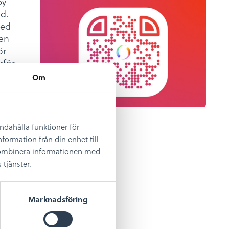
by
d.
med
gen
ör
rför
Om
eum
ost,
andahålla funktioner för
formation från din enhet till
 kombinera informationen med
tjänster.
Marknadsföring
en