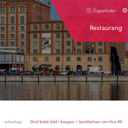
Öppettider
Restaurang
/
arkeologi
/
Ond bråd död i borgen – berättelsen om Hus 40