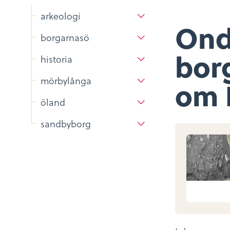
arkeologi
Ond
borgarnasö
bor
historia
mörbylånga
om 
öland
sandbyborg