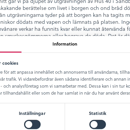
nitt går vi på djupet av utgrävningen av Hus 40 i Sand
kakande berättelse om livet i borgen och ond bråd dö
rån utgrävningarna tyder på att borgen kan ha tagits 
nniskor dödats med vapen och lämnats på platsen. In
vånare verkar ha funnits kvar eller kunnat återvända f
pp smyckesgömmorna eller begrava de döda. Det är dä
 borgens invånare dräpts på plats och att eventuella
Information
rts bort, alternativt flytt från platsen, för att aldrig
Programledare är Adam Norman för Kalmar läns mus
ter är Helena Victor Enhetschef för Museiarkeologi syd
 cookies
museum, arkeolog, fil dr. och projektledare för Sandby
e för att anpassa innehållet och annonserna till användarna, tillh
år trafik. Vi vidarebefordrar även sådana identifierare och annan in
- och analysföretag som vi samarbetar med. Dessa kan i sin tur
illhandahållit eller som de har samlat in när du har använt deras 
 podcast Museimagasinet!
Inställningar
Statistik
r podcast? Bra! Vi vore oändligt tacksamma om ni kan
a ett bidrag via Swisch när du har lyssnat färdigt. Även 