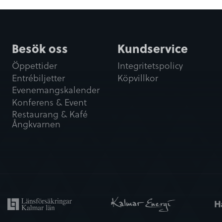
Besök oss
Kundservice
Öppettider
Integritetspolicy
Entrébiljetter
Köpvillkor
Evenemangskalender
Konferens & Event
Restaurang & Kafé
Ångkvarnen