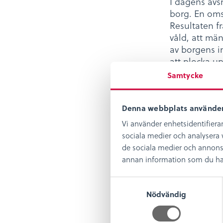
I dagens avs
borg. En oms
Resultaten f
våld, att mä
av borgens in
att plocka u
sannolikt att
Samtycke
överlevande fö
återkomma. 
och våra gäs
Denna webbplats använder
Kalmar läns 
Vi använder enhetsidentifierar
borg
sociala medier och analysera v
de sociala medier och annons
Mycket nöje!
annan information som du har t
S
Stötta vår
Nödvändig
a
m
Gillar du vå
t
stötta oss vi