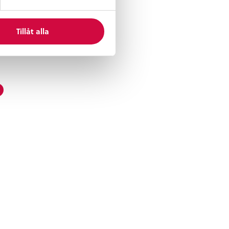
Och
 på
Tillåt alla