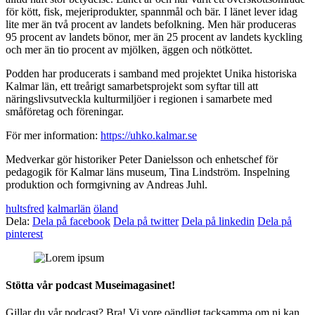
för kött, fisk, mejeriprodukter, spannmål och bär. I länet lever idag
lite mer än två procent av landets befolkning. Men här produceras
95 procent av landets bönor, mer än 25 procent av landets kyckling
och mer än tio procent av mjölken, äggen och nötköttet.
Podden har producerats i samband med projektet Unika historiska
Kalmar län, ett treårigt samarbetsprojekt som syftar till att
näringslivsutveckla kulturmiljöer i regionen i samarbete med
småföretag och föreningar.
För mer information:
https://uhko.kalmar.se
Medverkar gör historiker Peter Danielsson och enhetschef för
pedagogik för Kalmar läns museum, Tina Lindström. Inspelning
produktion och formgivning av Andreas Juhl.
hultsfred
kalmarlän
öland
Dela:
Dela på facebook
Dela på twitter
Dela på linkedin
Dela på
pinterest
Stötta vår podcast Museimagasinet!
Gillar du vår podcast? Bra! Vi vore oändligt tacksamma om ni kan