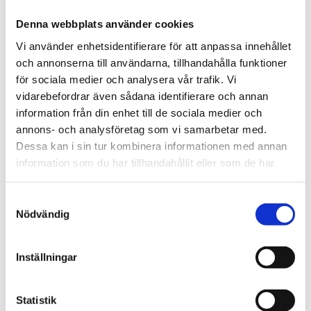
Borgarnas ö
Jenny Nyström
Denna webbplats använder cookies
Rugstorparn
Borgarnas ö
Vi använder enhetsidentifierare för att anpassa innehållet
Om utställningen Borgarnas ö
och annonserna till användarna, tillhandahålla funktioner
Bakom kulisserna
för sociala medier och analysera vår trafik. Vi
Regalskeppet Kronan
Historik
vidarebefordrar även sådana identifierare och annan
Marinarkeologi
information från din enhet till de sociala medier och
Fynden
annons- och analysföretag som vi samarbetar med.
Teknisk data
Forskning
Dessa kan i sin tur kombinera informationen med annan
Framtiden
information som du har tillhandahållit eller som de har
KLM Play
samlat in när du har använt deras tjänster.
Digitala upplevelser
Föreläsningar & filmer
Samtyckesval
KLM Play
Nödvändig
Videobibliotek (Youtube)
Podcast & ljud
Podcast
Audioguide
Inställningar
Lokala platser
Kartor & guider
Story maps
Statistik
Virtuella turer