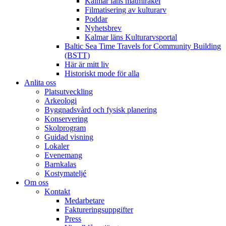
Kalmar läns matmirakel
Filmatisering av kulturarv
Poddar
Nyhetsbrev
Kalmar läns Kulturarvsportal
Baltic Sea Time Travels for Community Building
(BSTT)
Här är mitt liv
Historiskt mode för alla
Anlita oss
Platsutveckling
Arkeologi
Byggnadsvård och fysisk planering
Konservering
Skolprogram
Guidad visning
Lokaler
Evenemang
Barnkalas
Kostymateljé
Om oss
Kontakt
Medarbetare
Faktureringsuppgifter
Press