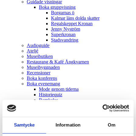
Guidade visningar
Boka gruppvisning
Borgarnas ö
Kalmar läns dolda skatter
Regalskeppet Kronan
Jenny Nyström
Superkronan
Stadsvandring
Audioguide
Ateljé
Museibutiken
Restaurang & Kafé Ångkvarnen
Museibyggnaden
Recensioner
Boka konferens
Boka evenemang
Mode genom tiderna
Historiequiz
Barnkalas
Guidad visning
Evenemangskalender
Utställningar
Ägd? – Normer, ideal och kampen för jämställdhet
Samtycke
Information
Om
Regalskeppet Kronan
Superkronan