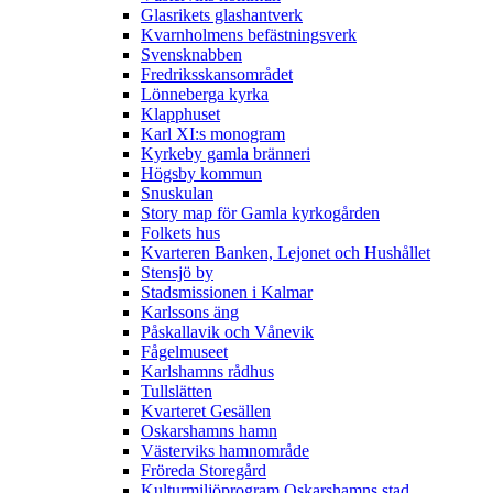
Glasrikets glashantverk
Kvarnholmens befästningsverk
Svensknabben
Fredriksskansområdet
Lönneberga kyrka
Klapphuset
Karl XI:s monogram
Kyrkeby gamla bränneri
Högsby kommun
Snuskulan
Story map för Gamla kyrkogården
Folkets hus
Kvarteren Banken, Lejonet och Hushållet
Stensjö by
Stadsmissionen i Kalmar
Karlssons äng
Påskallavik och Vånevik
Fågelmuseet
Karlshamns rådhus
Tullslätten
Kvarteret Gesällen
Oskarshamns hamn
Västerviks hamnområde
Fröreda Storegård
Kulturmiljöprogram Oskarshamns stad