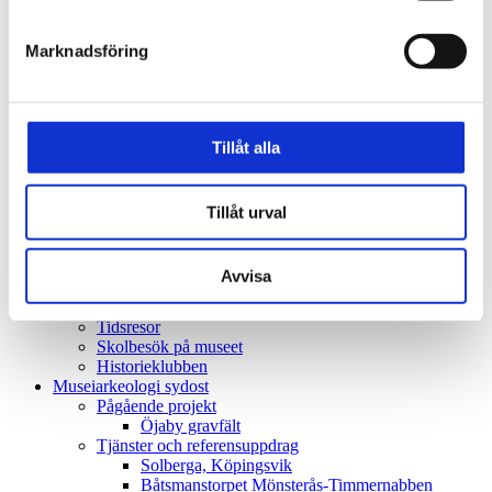
Ljudkartor
Novas fyräventyr
Sök i samlingarna
Marknadsföring
Restaurang & Kafé Ångkvarnen
Öppettider
Vår mat och filosofi
Äppelpajveckan
Tillåt alla
Jenny Nyströms julbord
Barnvänligt
Mat & event
Kontakt
Tillåt urval
Kostymateljé
Skola & unga
Skapande skola
Avvisa
Skolprogram
Skolprogram inom KLaB
Tidsresor
Skolbesök på museet
Historieklubben
Museiarkeologi sydost
Pågående projekt
Öjaby gravfält
Tjänster och referensuppdrag
Solberga, Köpingsvik
Båtsmanstorpet Mönsterås-Timmernabben