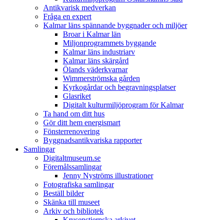
Antikvarisk medverkan
Fråga en expert
Kalmar läns spännande byggnader och miljöer
Broar i Kalmar län
Miljonprogrammets byggande
Kalmar läns industriarv
Kalmar läns skärgård
Ölands väderkvarnar
Wimmerströmska gården
Kyrkogårdar och begravningsplatser
Glasriket
Digitalt kulturmiljöprogram för Kalmar
Ta hand om ditt hus
Gör ditt hem energismart
Fönsterrenovering
Byggnadsantikvariska rapporter
Samlingar
Digitaltmuseum.se
Föremålssamlingar
Jenny Nyströms illustrationer
Fotografiska samlingar
Beställ bilder
Skänka till museet
Arkiv och bibliotek
Krusenstiernska arkivet