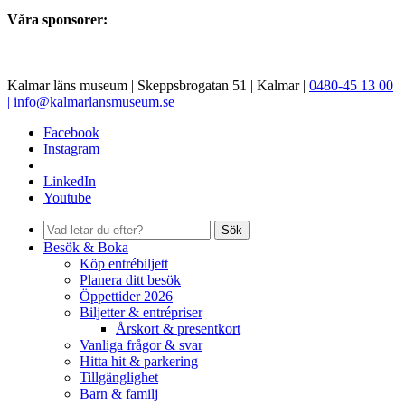
Våra sponsorer:
Kalmar läns museum | Skeppsbrogatan 51 | Kalmar |
0480-45 13 00
|
info@kalmarlansmuseum.se
Facebook
Instagram
LinkedIn
Youtube
Sök
Besök & Boka
Köp entrébiljett
Planera ditt besök
Öppettider 2026
Biljetter & entrépriser
Årskort & presentkort
Vanliga frågor & svar
Hitta hit & parkering
Tillgänglighet
Barn & familj