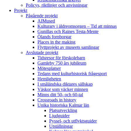
Policys, riktlinjer och anvisningar
Projekt
Pågående projekt
AIMused
Kulturarv i äldreomsorgen – Tid att minnas
Gunillas och Raines Testa-Mente
Ölands fornborgar
Places in the making
Flyttprojekt av museets samlingar
Avslutade projekt
Tidsresor för förskolebarn
Gamleby 750 års jubileum
Mötesplatser
Tedans med kulturhistorisk frågesport
Hemligheten
I småländska diktares sällskap
Väskor som väcker minnen
Minns ditt 50- och 60-tal
Crossroads in history
Unika historiska Kalmar län
Platsutveckling
Ljudguider
Pyssel- och utflyktsguider
Utställningar