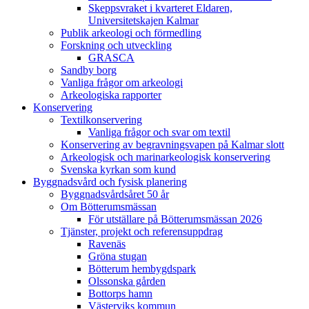
Skeppsvraket i kvarteret Eldaren,
Universitetskajen Kalmar
Publik arkeologi och förmedling
Forskning och utveckling
GRASCA
Sandby borg
Vanliga frågor om arkeologi
Arkeologiska rapporter
Konservering
Textilkonservering
Vanliga frågor och svar om textil
Konservering av begravningsvapen på Kalmar slott
Arkeologisk och marinarkeologisk konservering
Svenska kyrkan som kund
Byggnadsvård och fysisk planering
Byggnadsvårdsåret 50 år
Om Bötterumsmässan
För utställare på Bötterumsmässan 2026
Tjänster, projekt och referensuppdrag
Ravenäs
Gröna stugan
Bötterum hembygdspark
Olssonska gården
Bottorps hamn
Västerviks kommun