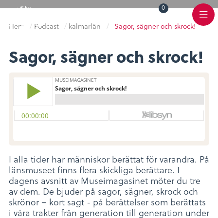
0
Toggle
Varukorg
Color
Meny
Scheme
Hem
/
Podcast
/
kalmarlän
/
Sagor, sägner och skrock!
Sagor, sägner och skrock!
I alla tider har människor berättat för varandra. På
länsmuseet finns flera skickliga berättare. I
dagens avsnitt av Museimagasinet möter du tre
av dem. De bjuder på sagor, sägner, skrock och
skrönor – kort sagt - på berättelser som berättats
i våra trakter från generation till generation under