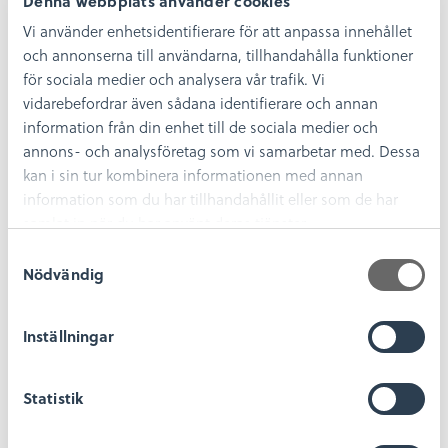
Denna webbplats använder cookies
Vi använder enhetsidentifierare för att anpassa innehållet
Dela
Dela
Dela
Dela
Dela:
och annonserna till användarna, tillhandahålla funktioner
på
på
på
på
facebook
twitter
linkedin
pinterest
för sociala medier och analysera vår trafik. Vi
vidarebefordrar även sådana identifierare och annan
Stötta vår podcast Museimagasinet!
information från din enhet till de sociala medier och
Gillar du vår podcast? Bra! Vi vore oändligt
annons- och analysföretag som vi samarbetar med. Dessa
tacksamma om ni kan stötta oss via ett bidrag via
kan i sin tur kombinera informationen med annan
Swish när du har lyssnat färdigt. Även en liten
information som du har tillhandahållit eller som de har
slant kan göra stor skillnad, många bäckar små så
samlat in när du har använt deras tjänster.
att säga. Och har du inte möjlighet att hjälpa oss
nu, så kanske sen! Men lyssna på vår podcast
S
oavsett.
Nödvändig
a
m
Scanna QR-koden eller swisha till 123 235 85 21. Märk gärna
t
din inbetalning med vilket avsnitt du har lyssnat på!
Inställningar
y
c
Statistik
k
e
s