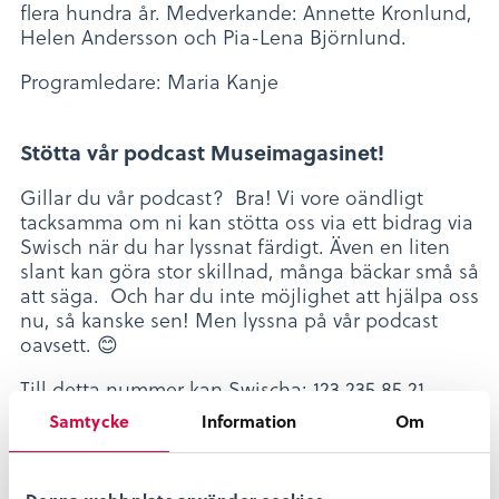
flera hundra år. Medverkande: Annette Kronlund,
Helen Andersson och Pia-Lena Björnlund.
Programledare: Maria Kanje
Stötta vår podcast Museimagasinet!
Gillar du vår podcast? Bra! Vi vore oändligt
tacksamma om ni kan stötta oss via ett bidrag via
Swisch när du har lyssnat färdigt. Även en liten
slant kan göra stor skillnad, många bäckar små så
att säga. Och har du inte möjlighet att hjälpa oss
nu, så kanske sen! Men lyssna på vår podcast
oavsett. 😊
Till detta nummer kan Swischa: 123 235 85 21.
Märk gärna din inbetalning med vilket avsnitt du
Samtycke
Information
Om
har lyssnat på!
kalmarlän