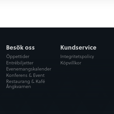
Besök oss
Kundservice
Öppettider
Integritetspolicy
Entrébiljetter
Köpvillkor
Evenemangskalender
Konferens & Event
Restaurang & Kafé
Ångkvarnen