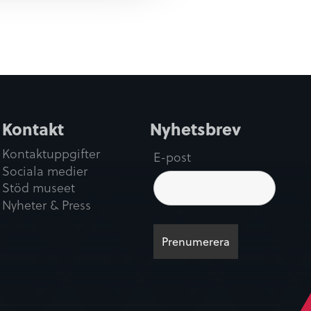
Kontakt
Nyhetsbrev
Kontaktuppgifter
E-post
Sociala medier
Stöd museet
Nyheter & Press