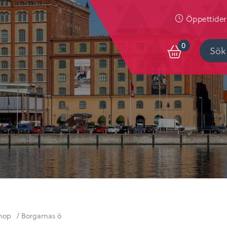
Öppettider
0
hop
/ Borgarnas ö