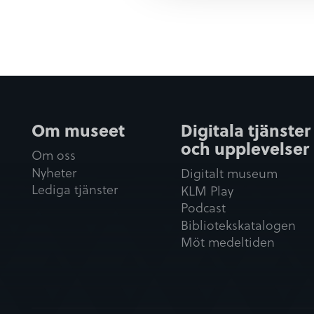
l
Om museet
Digitala tjänster
och upplevelser
Om oss
Nyheter
Digitalt museum
Lediga tjänster
KLM Play
Podcast
Bibliotekskatalogen
Möt medeltiden