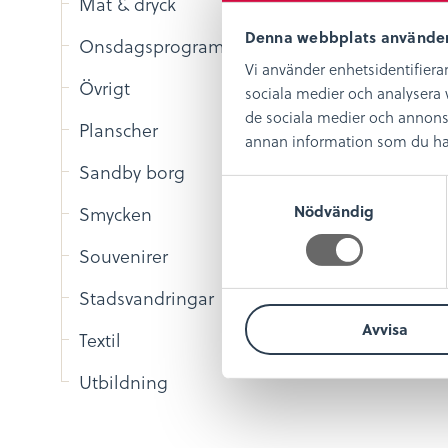
Mat & dryck
Denna webbplats använder
Onsdagsprogram
Vi använder enhetsidentifierar
Övrigt
sociala medier och analysera v
de sociala medier och annons
Planscher
annan information som du har t
Sandby borg
S
Nödvändig
a
Smycken
m
Souvenirer
t
y
Stadsvandringar
c
Avvisa
k
Textil
e
s
Utbildning
v
a