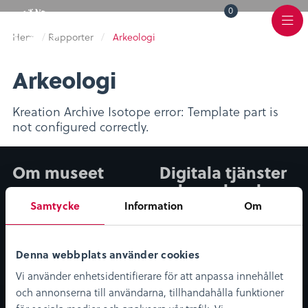
0
Toggle
Varukorg
Color
Meny
Scheme
Hem
/
Rapporter
/
Arkeologi
Arkeologi
Kreation Archive Isotope error: Template part is
not configured correctly.
Om museet
Digitala tjänster
och upplevelser
Om oss
Samtycke
Information
Om
Digitalt museum
Nyheter
KLM Play
Lediga tjänster
Podcast
Denna webbplats använder cookies
Bibliotekskatalogen
Vi använder enhetsidentifierare för att anpassa innehållet
Möt medeltiden
och annonserna till användarna, tillhandahålla funktioner