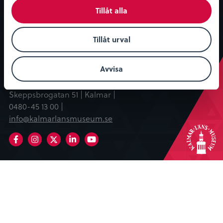
Tillåt alla
Våra sponsorer:
Tillåt urval
Avvisa
Kalmar läns museum |
Skeppsbrogatan 51 | Kalmar |
0480-45 13 00 |
info@kalmarlansmuseum.se
Facebook
Instagram
LinkedIn
Youtube