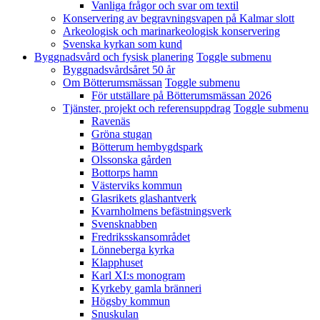
Vanliga frågor och svar om textil
Konservering av begravningsvapen på Kalmar slott
Arkeologisk och marinarkeologisk konservering
Svenska kyrkan som kund
Byggnadsvård och fysisk planering
Toggle submenu
Byggnadsvårdsåret 50 år
Om Bötterumsmässan
Toggle submenu
För utställare på Bötterumsmässan 2026
Tjänster, projekt och referensuppdrag
Toggle submenu
Ravenäs
Gröna stugan
Bötterum hembygdspark
Olssonska gården
Bottorps hamn
Västerviks kommun
Glasrikets glashantverk
Kvarnholmens befästningsverk
Svensknabben
Fredriksskansområdet
Lönneberga kyrka
Klapphuset
Karl XI:s monogram
Kyrkeby gamla bränneri
Högsby kommun
Snuskulan