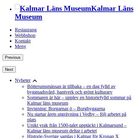
Kalmar Läns
Museum
Restaurang
Webbshop
Kontakt
Meny
Previous
Next
Nyheter
Bötterumsmässan är tillbaka – en dag fylld av
byggnadsvård, hantverk och grönt kulturarv
Sommaren är här – upplev en historiefylld sommar på
Kalmar läns museum
Invigning: Borgarnas ö – Borgbyggarna
Nu startar årets utgrävning i Vedby – följ arbetet på
plats
Unikt vrak från 1500-talet upptäckt i Kalmarsund –
Kalmar läns museum deltar i arbetet
Historie-Sverige samlas i Kalmar för Kronan X