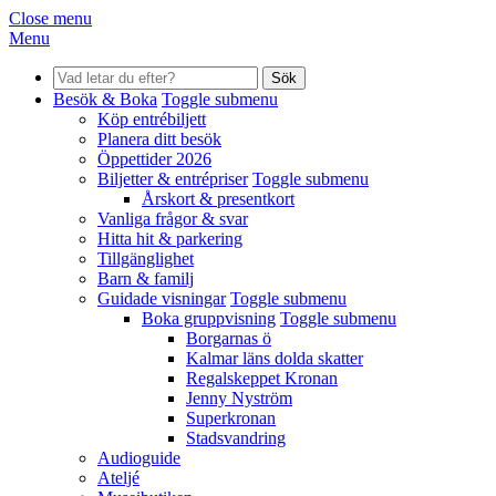
Close menu
Menu
Sök
Besök & Boka
Toggle submenu
Köp entrébiljett
Planera ditt besök
Öppettider 2026
Biljetter & entrépriser
Toggle submenu
Årskort & presentkort
Vanliga frågor & svar
Hitta hit & parkering
Tillgänglighet
Barn & familj
Guidade visningar
Toggle submenu
Boka gruppvisning
Toggle submenu
Borgarnas ö
Kalmar läns dolda skatter
Regalskeppet Kronan
Jenny Nyström
Superkronan
Stadsvandring
Audioguide
Ateljé