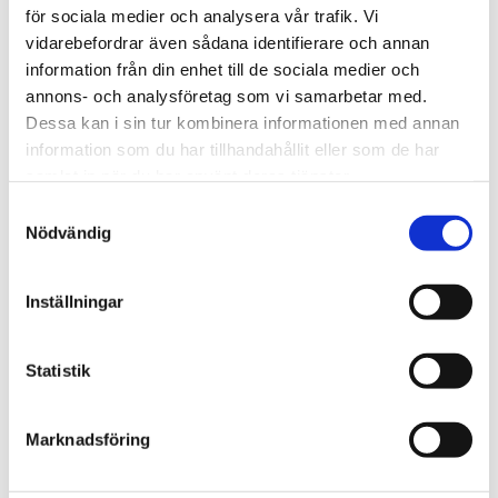
Avslutade projekt
Toggle submenu
för sociala medier och analysera vår trafik. Vi
Tidsresor för förskolebarn
vidarebefordrar även sådana identifierare och annan
Gamleby 750 års jubileum
information från din enhet till de sociala medier och
Mötesplatser
Tedans med kulturhistorisk frågesport
annons- och analysföretag som vi samarbetar med.
Hemligheten
Dessa kan i sin tur kombinera informationen med annan
I småländska diktares sällskap
information som du har tillhandahållit eller som de har
Väskor som väcker minnen
Minns ditt 50- och 60-tal
samlat in när du har använt deras tjänster.
Crossroads in history
Samtyckesval
Unika historiska Kalmar län
Toggle submenu
Nödvändig
Platsutveckling
Ljudguider
Pyssel- och utflyktsguider
Utställningar
Inställningar
Kalmar läns matmirakel
Filmatisering av kulturarv
Poddar
Statistik
Nyhetsbrev
Kalmar läns Kulturarvsportal
Baltic Sea Time Travels for Community Building
(BSTT)
Marknadsföring
Här är mitt liv
Historiskt mode för alla
Anlita oss
Toggle submenu