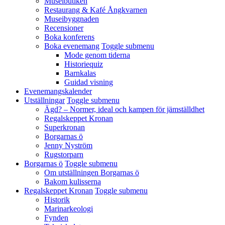
Museibutiken
Restaurang & Kafé Ångkvarnen
Museibyggnaden
Recensioner
Boka konferens
Boka evenemang
Toggle submenu
Mode genom tiderna
Historiequiz
Barnkalas
Guidad visning
Evenemangskalender
Utställningar
Toggle submenu
Ägd? – Normer, ideal och kampen för jämställdhet
Regalskeppet Kronan
Superkronan
Borgarnas ö
Jenny Nyström
Rugstorparn
Borgarnas ö
Toggle submenu
Om utställningen Borgarnas ö
Bakom kulisserna
Regalskeppet Kronan
Toggle submenu
Historik
Marinarkeologi
Fynden