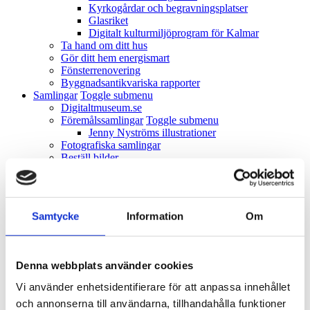
Kyrkogårdar och begravningsplatser
Glasriket
Digitalt kulturmiljöprogram för Kalmar
Ta hand om ditt hus
Gör ditt hem energismart
Fönsterrenovering
Byggnadsantikvariska rapporter
Samlingar
Toggle submenu
Digitaltmuseum.se
Föremålssamlingar
Toggle submenu
Jenny Nyströms illustrationer
Fotografiska samlingar
Beställ bilder
Skänka till museet
Arkiv och bibliotek
Toggle submenu
Krusenstiernska arkivet
Policys, riktlinjer och anvisningar
Samtycke
Information
Om
Projekt
Toggle submenu
Pågående projekt
Toggle submenu
AIMused
Kulturarv i äldreomsorgen – Tid att minnas
Denna webbplats använder cookies
Gunillas och Raines Testa-Mente
Ölands fornborgar
Vi använder enhetsidentifierare för att anpassa innehållet
Places in the making
och annonserna till användarna, tillhandahålla funktioner
Flyttprojekt av museets samlingar