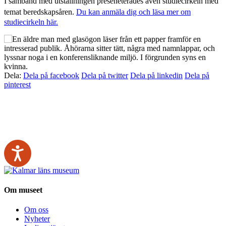
I samband med utställningen preseneterades även studiecirkeln med
temat beredskapsåren.
Du kan anmäla dig och läsa mer om
studiecirkeln här.
Dela:
Dela på facebook
Dela på twitter
Dela på linkedin
Dela på
pinterest
Om museet
Om oss
Nyheter