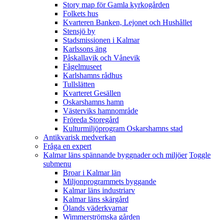
Story map för Gamla kyrkogården
Folkets hus
Kvarteren Banken, Lejonet och Hushållet
Stensjö by
Stadsmissionen i Kalmar
Karlssons äng
Påskallavik och Vånevik
Fågelmuseet
Karlshamns rådhus
Tullslätten
Kvarteret Gesällen
Oskarshamns hamn
Västerviks hamnområde
Fröreda Storegård
Kulturmiljöprogram Oskarshamns stad
Antikvarisk medverkan
Fråga en expert
Kalmar läns spännande byggnader och miljöer
Toggle
submenu
Broar i Kalmar län
Miljonprogrammets byggande
Kalmar läns industriarv
Kalmar läns skärgård
Ölands väderkvarnar
Wimmerströmska gården