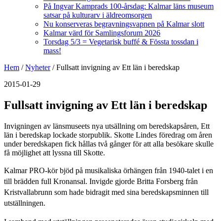
På Ingvar Kamprads 100-årsdag: Kalmar läns museum
satsar på kulturarv i äldreomsorgen
Nu konserveras begravningsvapnen på Kalmar slott
Kalmar värd för Samlingsforum 2026
Torsdag 5/3 = Vegetarisk buffé & Fössta tossdan i
mass!
Hem
/
Nyheter
/
Fullsatt invigning av Ett län i beredskap
2015-01-29
Fullsatt invigning av Ett län i beredskap
Invigningen av länsmuseets nya utsällning om beredskapsåren, Ett
län i beredskap lockade storpublik. Skotte Lindes föredrag om åren
under beredskapen fick hållas två gånger för att alla besökare skulle
få möjlighet att lyssna till Skotte.
Kalmar PRO-kör bjöd på musikaliska örhängen från 1940-talet i en
till brädden full Kronansal. Invigde gjorde Britta Forsberg från
Kristvallabrunn som hade bidragit med sina beredskapsminnen till
utställningen.