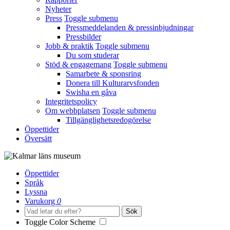
Nyheter
Press
Toggle submenu
Pressmeddelanden & pressinbjudningar
Pressbilder
Jobb & praktik
Toggle submenu
Du som studerar
Stöd & engagemang
Toggle submenu
Samarbete & sponsring
Donera till Kulturarvsfonden
Swisha en gåva
Integritetspolicy
Om webbplatsen
Toggle submenu
Tillgänglighetsredogörelse
Öppettider
Översätt
Öppettider
Språk
Lyssna
Varukorg
0
Sök
Toggle Color Scheme