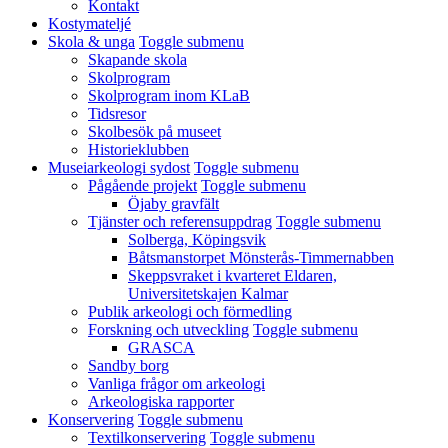
Kontakt
Kostymateljé
Skola & unga
Toggle submenu
Skapande skola
Skolprogram
Skolprogram inom KLaB
Tidsresor
Skolbesök på museet
Historieklubben
Museiarkeologi sydost
Toggle submenu
Pågående projekt
Toggle submenu
Öjaby gravfält
Tjänster och referensuppdrag
Toggle submenu
Solberga, Köpingsvik
Båtsmanstorpet Mönsterås-Timmernabben
Skeppsvraket i kvarteret Eldaren,
Universitetskajen Kalmar
Publik arkeologi och förmedling
Forskning och utveckling
Toggle submenu
GRASCA
Sandby borg
Vanliga frågor om arkeologi
Arkeologiska rapporter
Konservering
Toggle submenu
Textilkonservering
Toggle submenu