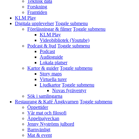
Teknisk data
Forskning
Framtiden
KLM Play
Digitala upplevelser
Toggle submenu
Föreläsningar & filmer
Toggle submenu
KLM Play
Videobibliotek (Youtube)
Podcast & ljud
Toggle submenu
Podcast
Audioguide
Lokala platser
Kartor & guider
Toggle submenu
Story maps
Virtuella turer
Ljudkartor
Toggle submenu
Novas fyräventyr
Sök i samlingarna
Restaurang & Kafé Ångkvarnen
Toggle submenu
Öppettider
Vår mat och filosofi
Äppelpajveckan
Jenny Nyströms julbord
Barnvänligt
Mat & event