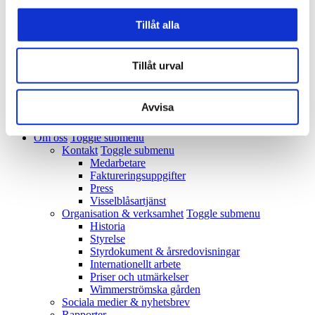
Platsutveckling
Arkeologi
Tillåt alla
Byggnadsvård och fysisk planering
Konservering
Skolprogram
Tillåt urval
Guidad visning
Lokaler
Evenemang
Avvisa
Barnkalas
Kostymateljé
Om oss
Toggle submenu
Kontakt
Toggle submenu
Medarbetare
Faktureringsuppgifter
Press
Visselblåsartjänst
Organisation & verksamhet
Toggle submenu
Historia
Styrelse
Styrdokument & årsredovisningar
Internationellt arbete
Priser och utmärkelser
Wimmerströmska gården
Sociala medier & nyhetsbrev
Rapporter