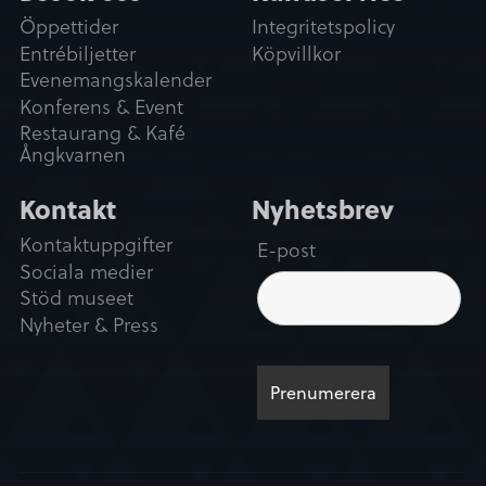
Öppettider
Integritetspolicy
Entrébiljetter
Köpvillkor
Evenemangskalender
Konferens & Event
Restaurang & Kafé
Ångkvarnen
Kontakt
Nyhetsbrev
Kontaktuppgifter
E-post
Sociala medier
Stöd museet
Nyheter & Press