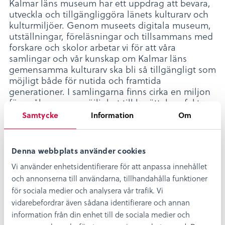
Kalmar läns museum har ett uppdrag att bevara,
utveckla och tillgängliggöra länets kulturarv och
kulturmiljöer. Genom museets digitala museum,
utställningar, föreläsningar och tillsammans med
forskare och skolor arbetar vi för att våra
samlingar och vår kunskap om Kalmar läns
gemensamma kulturarv ska bli så tillgängligt som
möjligt både för nutida och framtida
generationer. I samlingarna finns cirka en miljon
föremål som ger möjlighet till berättelser, fakta,
kunskap och upplevelser om människors liv,
Samtycke
Information
Om
villkor, samhällen, erfarenheter ur olika
perspektiv. Föremålen sträcker sig från äldre
stenålder till modern tid.
Denna webbplats använder cookies
Intervjuer sker löpande. Sista ansökningsdag är
Vi använder enhetsidentifierare för att anpassa innehållet
den 10 september 2023.
och annonserna till användarna, tillhandahålla funktioner
för sociala medier och analysera vår trafik. Vi
Läs mer och sök de lediga tjänsterna i vårt
vidarebefordrar även sådana identifierare och annan
rekryteringssystem
information från din enhet till de sociala medier och