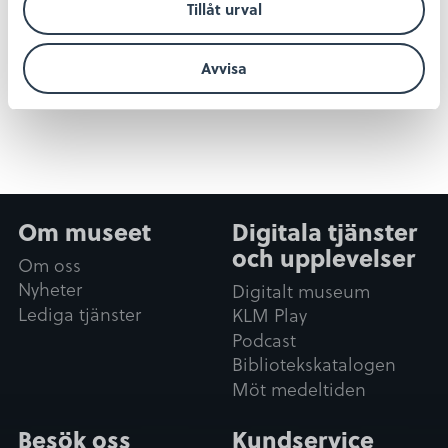
Tillåt urval
Sök tjänsterna
Avvisa
Om museet
Digitala tjänster
och upplevelser
Om oss
Nyheter
Digitalt museum
Lediga tjänster
KLM Play
Podcast
Bibliotekskatalogen
Möt medeltiden
Besök oss
Kundservice