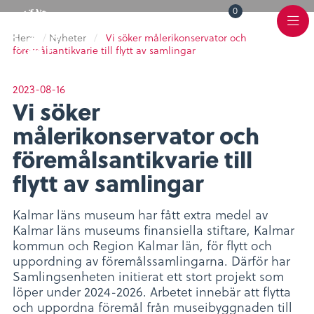
0
Toggle
Varukorg
Color
Meny
Scheme
Hem
/
Nyheter
/
Vi söker målerikonservator och
föremålsantikvarie till flytt av samlingar
2023-08-16
Vi söker
målerikonservator och
föremålsantikvarie till
flytt av samlingar
Kalmar läns museum har fått extra medel av
Kalmar läns museums finansiella stiftare, Kalmar
kommun och Region Kalmar län, för flytt och
uppordning av föremålssamlingarna. Därför har
Samlingsenheten initierat ett stort projekt som
löper under 2024-2026. Arbetet innebär att flytta
och uppordna föremål från museibyggnaden till