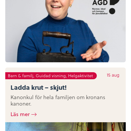
15
aug
Barn & familj, Guidad visning, Helgaktivitet
Ladda krut – skjut!
Kanonkul för hela familjen om kronans
kanoner.
Läs mer