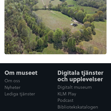
Om museet
Digitala tjänster
och upplevelser
Om oss
Digitalt museum
Nyheter
KLM Play
Lediga tjänster
Podcast
Bibliotekskatalogen