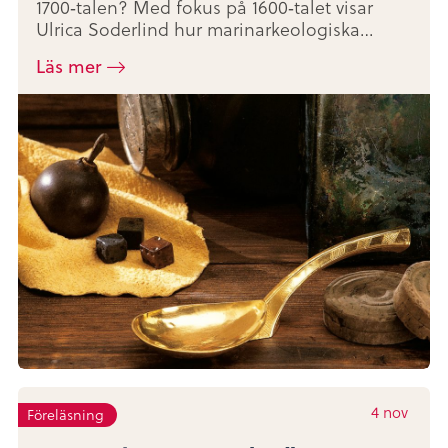
1700‑talen? Med fokus på 1600‑talet visar
Ulrica Soderlind hur marinarkeologiska…
Läs mer
4
nov
Föreläsning