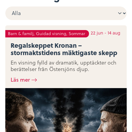
22
jun
-
14
aug
Barn & familj, Guidad visning, Sommar
Regalskeppet Kronan –
stormaktstidens mäktigaste skepp
En visning fylld av dramatik, upptäckter och
berättelser från Östersjöns djup.
Läs mer