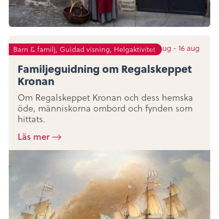
15
aug
-
16
aug
Barn & familj, Guidad visning, Helgaktivitet
Familjeguidning om Regalskeppet
Kronan
Om Regalskeppet Kronan och dess hemska
öde, människorna ombord och fynden som
hittats.
Läs mer