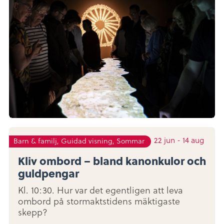
22
jun
-
14
aug
Barn & familj, Guidad visning, Sommar
Kliv ombord – bland kanonkulor och
guldpengar
Kl. 10:30. Hur var det egentligen att leva
ombord på stormaktstidens mäktigaste
skepp?