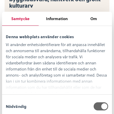
kulturarv
Den 5 september är det åter dags för
Samtycke
Information
Om
Bötterumsmässan – en inspirerande dag fylld
av byggnadsvård, hantverk,…
Läs mer
Denna webbplats använder cookies
Vi använder enhetsidentifierare för att anpassa innehållet
och annonserna till användarna, tillhandahålla funktioner
för sociala medier och analysera vår trafik. Vi
vidarebefordrar även sådana identifierare och annan
information från din enhet till de sociala medier och
annons- och analysföretag som vi samarbetar med. Dessa
kan i sin tur kombinera informationen med annan
information som du har tillhandahållit eller som de har
samlat in när du har använt deras tjänster.
S
Nödvändig
a
m