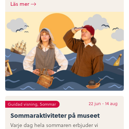
Läs mer
22
jun
-
14
aug
Guidad visning, Sommar
Sommaraktiviteter på museet
Varje dag hela sommaren erbjuder vi