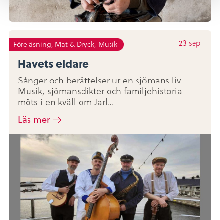
23
sep
Föreläsning, Mat & Dryck, Musik
Havets eldare
Sånger och berättelser ur en sjömans liv.
Musik, sjömansdikter och familjehistoria
möts i en kväll om Jarl…
Läs mer