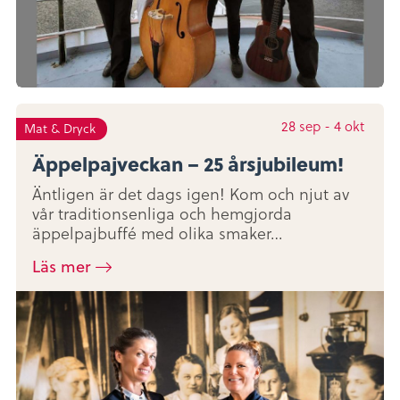
28
sep
-
4
okt
Mat & Dryck
Äppelpajveckan – 25 årsjubileum!
Äntligen är det dags igen! Kom och njut av
vår traditionsenliga och hemgjorda
äppelpajbuffé med olika smaker…
Läs mer