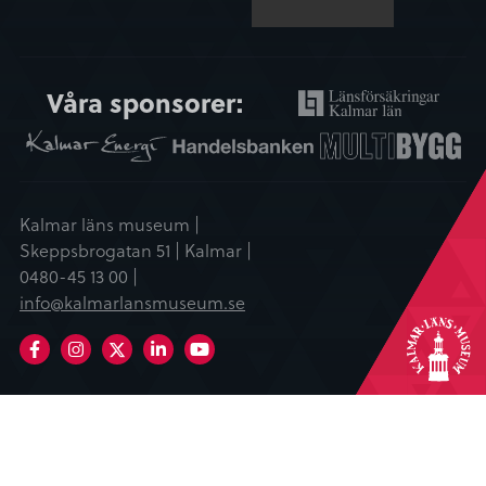
Våra sponsorer:
Kalmar läns museum |
Skeppsbrogatan 51 | Kalmar |
0480-45 13 00 |
info@kalmarlansmuseum.se
Facebook
Instagram
LinkedIn
Youtube