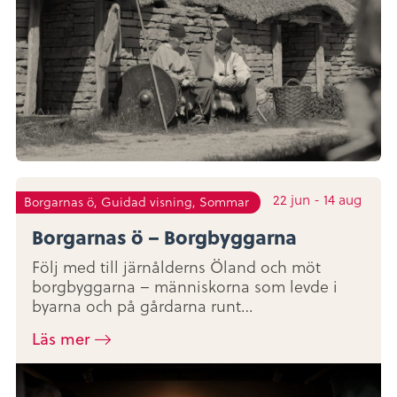
22
jun
-
14
aug
Borgarnas ö, Guidad visning, Sommar
Borgarnas ö – Borgbyggarna
Följ med till järnålderns Öland och möt
borgbyggarna – människorna som levde i
byarna och på gårdarna runt…
Läs mer