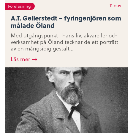
11
nov
Föreläsning
A.T. Gellerstedt – fyringenjören som
målade Öland
Med utgångspunkt i hans liv, akvareller och
verksamhet på Öland tecknar de ett porträtt
av en mångsidig gestalt…
Läs mer