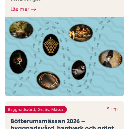
Läs mer
5
sep
Byggnadsvård, Gratis, Mässa
Bötterumsmässan 2026 –
byggnadsvård, hantverk och grönt