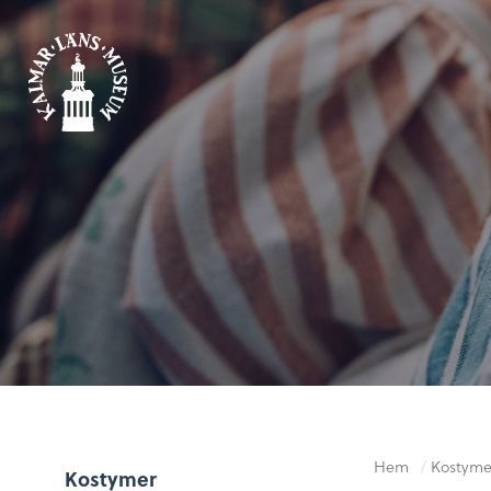
Hem
/
Kostyme
Kostymer