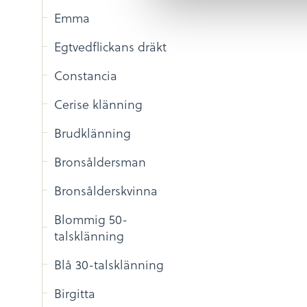
v
Emma
a
l
Egtvedflickans dräkt
Constancia
Cerise klänning
Brudklänning
Bronsåldersman
Bronsålderskvinna
Blommig 50-
talsklänning
Blå 30-talsklänning
Birgitta