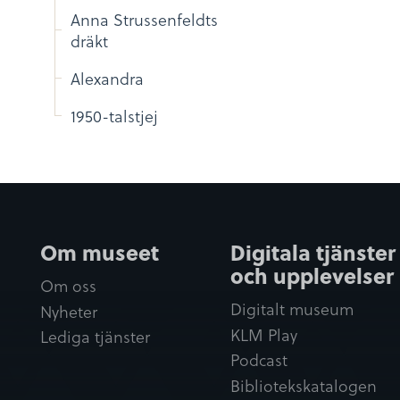
Anna Strussenfeldts
dräkt
Alexandra
1950-talstjej
Om museet
Digitala tjänster
och upplevelser
Om oss
Digitalt museum
Nyheter
KLM Play
Lediga tjänster
Podcast
Bibliotekskatalogen