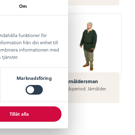
Om
andahålla funktioner för
formation från din enhet till
 kombinera informationen med
tjänster.
Marknadsföring
a
Järnåldersman
eriod: 1850-1930-
Tidsperiod: Järnålder
Tillåt alla