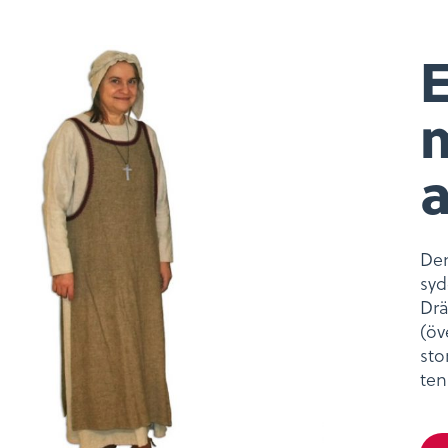
Den
syd
Drä
(öv
sto
ten