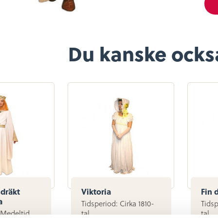
Du kanske också 
dräkt
Viktoria
Fin
a
Tidsperiod: Cirka 1810-
Tidsp
 Medeltid
tal
tal