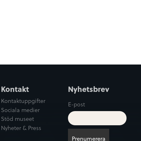
Kontakt
Nyhetsbrev
Kontaktuppgifter
E-post
Sociala medier
Stöd museet
Nyheter & Press