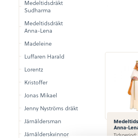
Medeltidsdräkt
Sudharma
Medeltidsdräkt
Anna-Lena
Madeleine
Luffaren Harald
Lorentz
Kristoffer
Jonas Mikael
Jenny Nyströms dräkt
Järnåldersman
Medeltids
Anna-Len
Järnålderskvinnor
Tidsperiod: