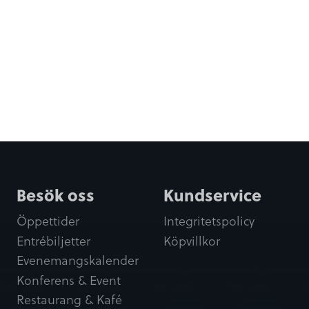
Besök oss
Kundservice
Öppettider
Integritetspolicy
Entrébiljetter
Köpvillkor
Evenemangskalender
Konferens & Event
Restaurang & Kafé