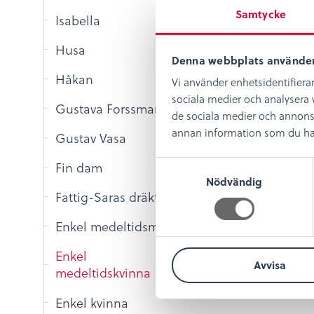
Samtycke
Isabella
Husa
Denna webbplats använder
Håkan
Vi använder enhetsidentifierar
sociala medier och analysera v
Gustava Forssman
de sociala medier och annons
annan information som du har t
Gustav Vasa
S
Fin dam
Nödvändig
a
Enkel kvi
Fattig-Saras dräkt
m
Tidsperiod: 
t
1900
Enkel medeltidsman
y
c
Enkel
Avvisa
k
medeltidskvinna
Del
Dela:
e
på
fac
s
Enkel kvinna