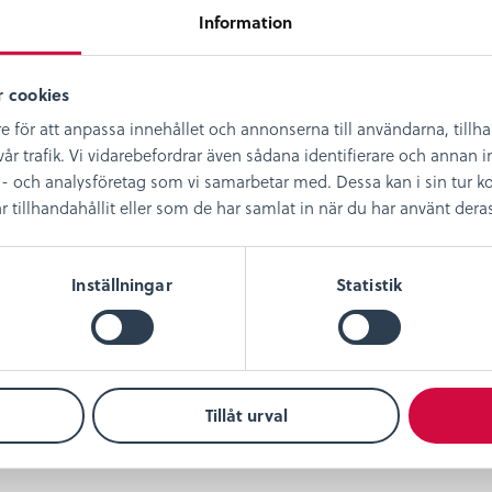
Information
 cookies
e för att anpassa innehållet och annonserna till användarna, tillh
år trafik. Vi vidarebefordrar även sådana identifierare och annan in
- och analysföretag som vi samarbetar med. Dessa kan i sin tur
illhandahållit eller som de har samlat in när du har använt deras 
Inställningar
Statistik
nna
Emma
Hus
Sekelskiftet
Tidsperiod: 1700-tal
Tidsp
tal
Tillåt urval
a
Dela
Dela
Dela
på
på
på
ebook
twitter
linkedin
pinterest