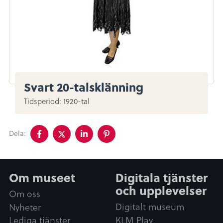
Svart 20-talsklänning
Tidsperiod: 1920-tal
Dela
Dela
Dela
Dela
Dela:
på
på
på
på
facebook
twitter
linkedin
pinterest
Om museet
Digitala tjänster
och upplevelser
Om oss
Digitalt museum
Nyheter
KLM Play
Lediga tjänster