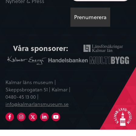
Nyheter & Press
Våra sponsorer:
Kalmar läns museum |
Skeppsbrogatan 51 | Kalmar |
0480-45 13 00 |
info@kalmarlansmuseum.se
Facebook
Instagram
LinkedIn
Youtube