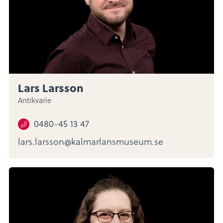
Lars Larsson
Antikvarie
0480-45 13 47
lars.larsson@kalmarlansmuseum.se