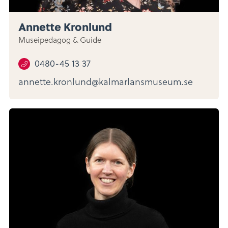
Annette Kronlund
Museipedagog & Guide
0480-45 13 37
annette.kronlund@kalmarlansmuseum.se