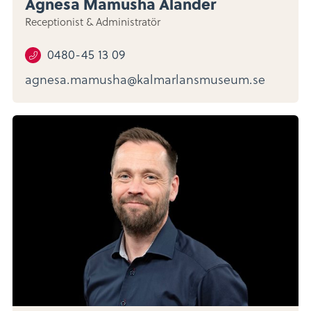
Agnesa Mamusha Ålander
Receptionist & Administratör
0480-45 13 09
agnesa.mamusha@kalmarlansmuseum.se