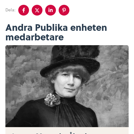
Dela
Dela
Dela
Dela
Dela:
på
på
på
på
facebook
twitter
linkedin
pinterest
Andra Publika enheten
medarbetare