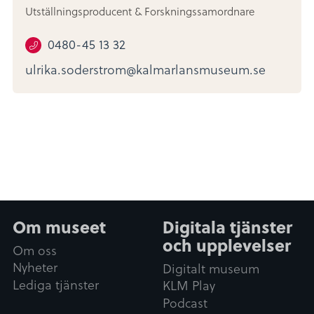
Utställningsproducent & Forskningssamordnare
0480-45 13 32
ulrika.soderstrom@kalmarlansmuseum.se
Om museet
Digitala tjänster
och upplevelser
Om oss
Nyheter
Digitalt museum
Lediga tjänster
KLM Play
Podcast