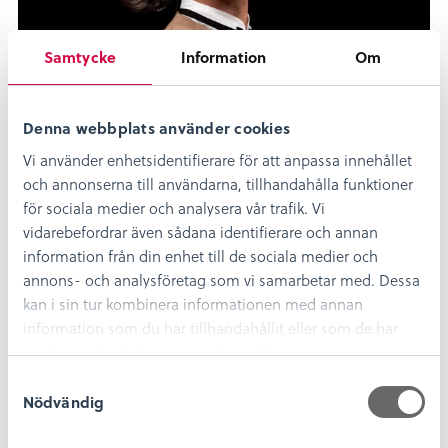
Samtycke
Information
Om
Jenny Forsberg
Denna webbplats använder cookies
Ansvarig för besökscentrum
Vi använder enhetsidentifierare för att anpassa innehållet
och annonserna till användarna, tillhandahålla funktioner
0480-45 13 24
för sociala medier och analysera vår trafik. Vi
vidarebefordrar även sådana identifierare och annan
jenny.forsberg@kalmarlansmuseum.se
information från din enhet till de sociala medier och
annons- och analysföretag som vi samarbetar med. Dessa
kan i sin tur kombinera informationen med annan
information som du har tillhandahållit eller som de har
samlat in när du har använt deras tjänster.
S
Nödvändig
a
m