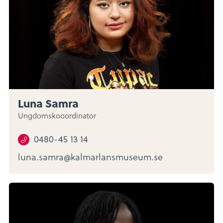
Luna Samra
Ungdomskooordinator
0480-45 13 14
luna.samra@kalmarlansmuseum.se