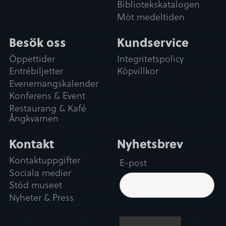
Bibliotekskatalogen
Möt medeltiden
Besök oss
Kundservice
Öppettider
Integritetspolicy
Entrébiljetter
Köpvillkor
Evenemangskalender
Konferens & Event
Restaurang & Kafé
Ångkvarnen
Kontakt
Nyhetsbrev
Kontaktuppgifter
E-post
Sociala medier
Stöd museet
Nyheter & Press