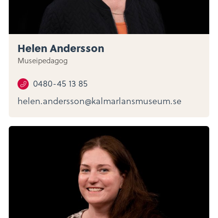
Helen Andersson
Museipedagog
0480-45 13 85
helen.andersson@kalmarlansmuseum.se