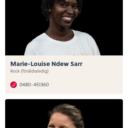
Marie-Louise Ndew Sarr
Kock (föräldraledig)
0480-451360