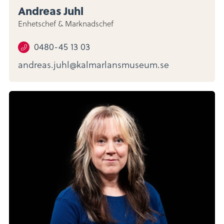
Andreas Juhl
Enhetschef & Marknadschef
0480-45 13 03
andreas.juhl@kalmarlansmuseum.se