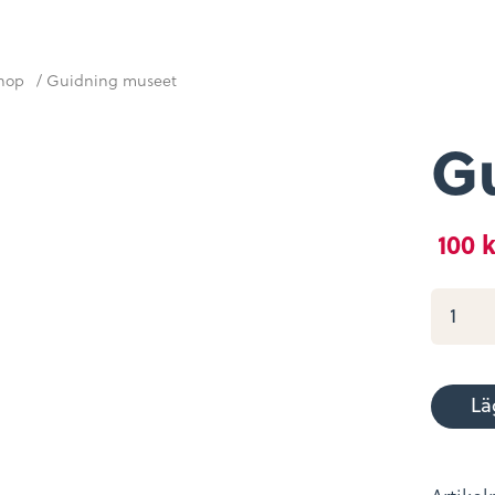
Öppetti
hop
/ Guidning museet
G
100
k
Guidn
musee
mängd
Lä