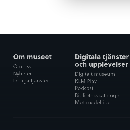
a
l
Om museet
Digitala tjänster
och upplevelser
Om oss
Nyheter
Digitalt museum
Lediga tjänster
KLM Play
Podcast
Bibliotekskatalogen
Möt medeltiden