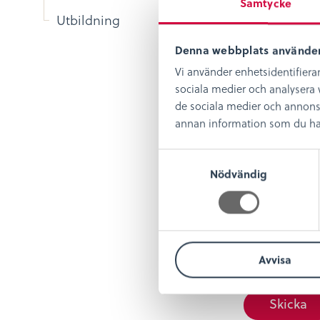
Samtycke
Utbildning
Denna webbplats använder
Vi använder enhetsidentifierar
sociala medier och analysera v
de sociala medier och annons
annan information som du har t
Namn
*
S
Nödvändig
a
m
E-post
*
t
y
c
Avvisa
k
Spara mitt n
e
s
v