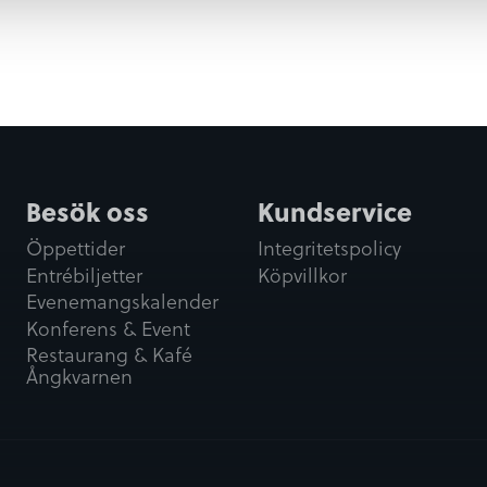
Besök oss
Kundservice
Öppettider
Integritetspolicy
Entrébiljetter
Köpvillkor
Evenemangskalender
Konferens & Event
Restaurang & Kafé
Ångkvarnen