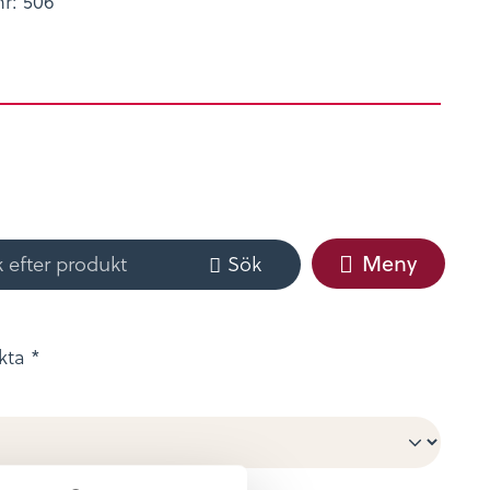
nr:
506
Meny
Sök
rkta
*