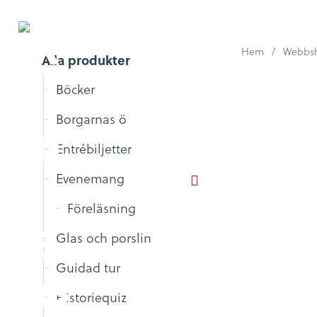
Hem
/
Webbs
Alla produkter
Böcker
Borgarnas ö
Entrébiljetter
Evenemang
Föreläsning
Glas och porslin
Guidad tur
Historiequiz