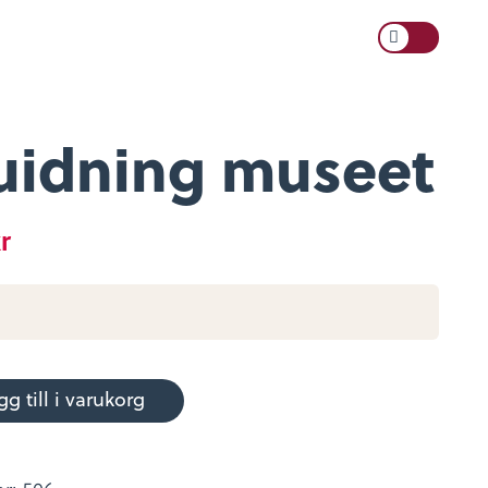
Toggle
der
Kontakta oss
Språk
Lyssna
Color
Scheme
uidning museet
r
ing
t
gg till i varukorg