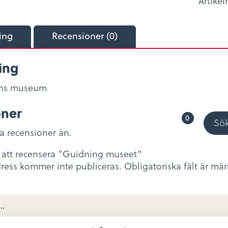
Artikel
ing
Recensioner (0)
ing
äns museum
oner
0
ga recensioner än.
d att recensera ”Guidning museet”
ress kommer inte publiceras.
Obligatoriska fält är mä
on
*