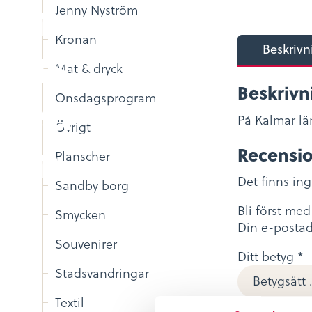
Jenny Nyström
Kronan
Beskrivn
Mat & dryck
Beskrivn
Onsdagsprogram
På Kalmar l
Övrigt
Recensi
Planscher
Det finns in
Sandby borg
Bli först me
Smycken
Din e-postad
Souvenirer
Ditt betyg
*
Stadsvandringar
Textil
Din recensi