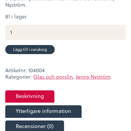
Nyström.
81 i lager
Tallrik
6-
p
nr1
Lägg till i varukorg
mängd
Artikelnr:
104004
Kategorier:
Glas och porslin
,
Jenny Nyström
Beskrivning
Ytterligare information
Recensioner (0)