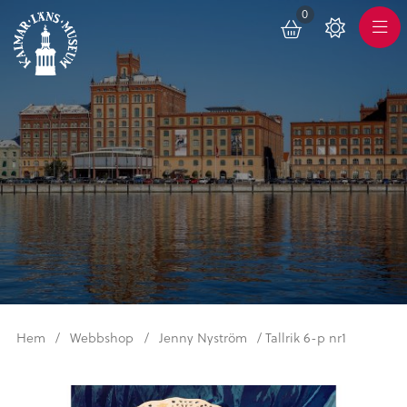
0
Toggle
Color
Meny
Scheme
Hem
/
Webbshop
/
Jenny Nyström
/ Tallrik 6-p nr1