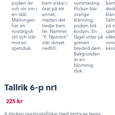
Tallrik 6-p nr1
225
kr
6 stycken porslinstallrikar med motiv av Jenny