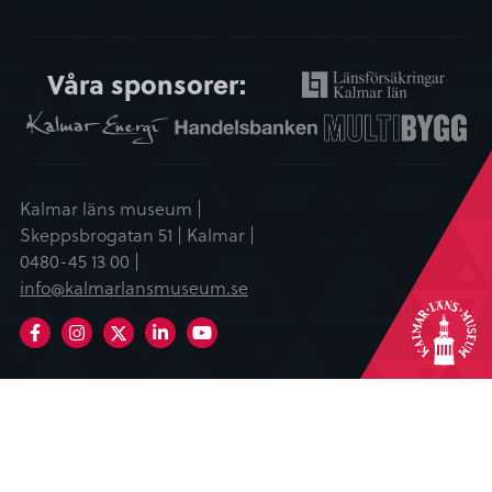
Våra sponsorer:
Kalmar läns museum |
Skeppsbrogatan 51 | Kalmar |
0480-45 13 00 |
info@kalmarlansmuseum.se
Facebook
Instagram
LinkedIn
Youtube