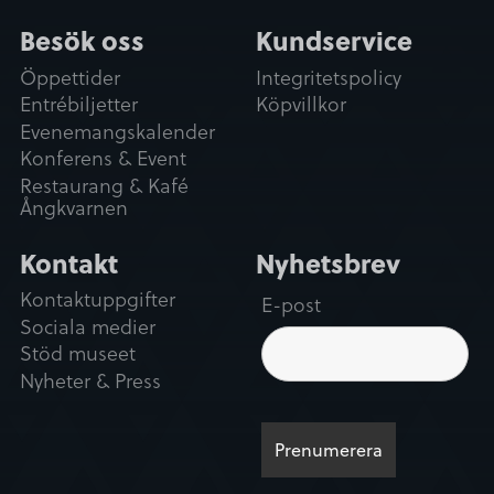
Besök oss
Kundservice
Öppettider
Integritetspolicy
Entrébiljetter
Köpvillkor
Evenemangskalender
Konferens & Event
Restaurang & Kafé
Ångkvarnen
Kontakt
Nyhetsbrev
Kontaktuppgifter
E-post
Sociala medier
Stöd museet
Nyheter & Press