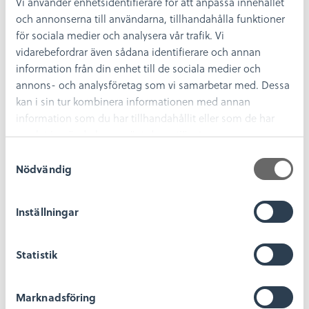
Vi använder enhetsidentifierare för att anpassa innehållet
Julbonad tomte, vinterlandskap
och annonserna till användarna, tillhandahålla funktioner
för sociala medier och analysera vår trafik. Vi
65
kr
vidarebefordrar även sådana identifierare och annan
Lägg till i varukorg
information från din enhet till de sociala medier och
annons- och analysföretag som vi samarbetar med. Dessa
kan i sin tur kombinera informationen med annan
information som du har tillhandahållit eller som de har
samlat in när du har använt deras tjänster.
S
Nödvändig
a
m
t
Inställningar
y
c
k
Statistik
e
s
Marknadsföring
v