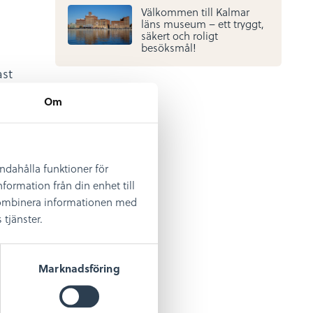
Välkommen till Kalmar
5:58
läns museum – ett tryggt,
säkert och roligt
besöksmål!
1:13
ast
 av
Om
eet
andahålla funktioner för
formation från din enhet till
on,
 kombinera informationen med
till
tjänster.
 till
Marknadsföring
väga