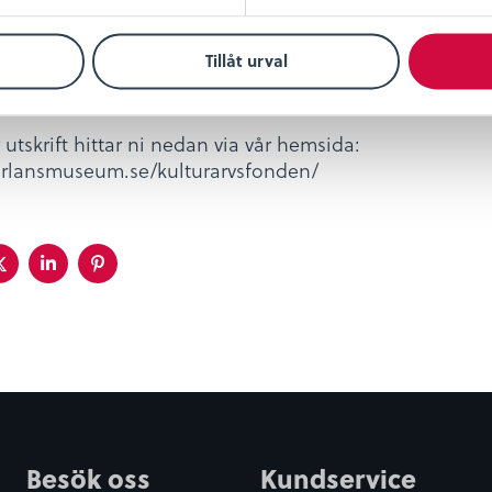
kta Örjan Molander direkt via,
Tillåt urval
an.molander@kalmarlansmuseum.se
-45 13 05
utskrift hittar ni nedan via vår hemsida:
arlansmuseum.se/kulturarvsfonden/
a
Dela
Dela
Dela
på
på
på
ebook
twitter
linkedin
pinterest
Besök oss
Kundservice