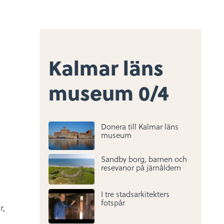
Kalmar läns
museum
0/4
Donera till Kalmar läns
museum
Sandby borg, barnen och
2:18
resevanor på järnåldern
I tre stadsarkitekters
6:23
fotspår
r,