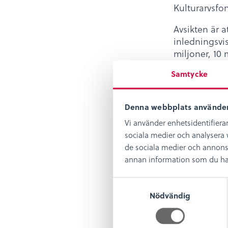
Kulturarvsfo
Avsikten är a
inledningsvi
miljoner, 10 
utdelningen/
Samtycke
länsmuseistif
firar 150-års
jubileumsåre
Denna webbplats använder
Vi använder enhetsidentifierar
Vi tror och ho
sociala medier och analysera v
samhället och
de sociala medier och annons
Barbro Gärdå
annan information som du har t
fondens uppb
ett förstärkt
S
finansiering
Nödvändig
a
Örjan Moland
m
t
Om du vill v