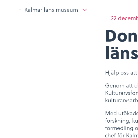
Kalmar läns museum
22 decemb
Done
län
Hjälp oss att
Genom att do
Kulturarvsfon
kulturarvsarb
Med utökade 
forskning, k
förmedling o
chef för Kal