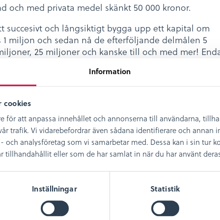
nd och med privata medel skänkt 50 000 kronor.
tt succesivt och långsiktigt bygga upp ett kapital om
s 1 miljon och sedan nå de efterföljande delmålen 5
miljoner, 25 miljoner och kanske till och med mer! End
avkastningen kommer att användas. Fonden är en del
Information
telsen och har ett lika långsiktigt perspektiv. Länsmus
jubileum år 2021. Vilka delmål kan vi nå under
t!?
 cookies
e för att anpassa innehållet och annonserna till användarna, tillh
ppas att det finns fler personer som vill ge tillbaka till
år trafik. Vi vidarebefordrar även sådana identifierare och annan in
 vill följa initiativet av Örjan Molander, Tedde Jeanss
- och analysföretag som vi samarbetar med. Dessa kan i sin tur
 och Sune Hansson att donera och/eller testamentera 
illhandahållit eller som de har samlat in när du har använt deras 
yggnad. Förhoppningen är att detta initiativ kan bidra
 kulturarvsarbete med hjälp av privata
salternativ som komplement till annan finansiering.
Inställningar
Statistik
er, Länsmuseichef/landsantikvarie
eta mer om fonden, dess ändamål eller hur du går till