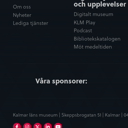
och upplevelser
Om oss
Digitalt museum
Nyheter
KLM Play
Lediga tjänster
Podcast
Bibliotekskatalogen
Möt medeltiden
Våra sponsorer:
Kalmar läns museum | Skeppsbrogatan 51 | Kalmar |
0
Facebook
Instagram
LinkedIn
Youtube