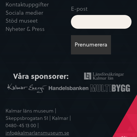
Kontaktuppgifter
E-post
Sociala medier
Stöd museet
Nyheter & Press
Våra sponsorer:
Kalmar läns museum |
Skeppsbrogatan 51 | Kalmar |
0480-45 13 00 |
info@kalmarlansmuseum.se