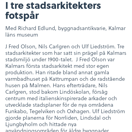
I tre stadsarkitekters
fotspår
Med Richard Edlund, byggnadsantikvarie, Kalmar
läns museum
J Fred Olson, Nils Carlgren och Ulf Liedström. Tre
stadsarkitekter som har satt sin prägel på Kalmars
stadsmiljö under 1900-talet. J Fred Olson var
Kalmars första stadsarkitekt med stor egen
produktion. Han ritade bland annat gamla
varmbadhuset på Kattrumpan och de radstående
husen på Malmen. Hans efterträdare, Nils
Carlgren, stod bakom Lindöskolan, försåg
centrum med italienskinspirerade arkader och
utvecklade stadsplaner för de nya områdena
Funkabo, Tegelviken och Oxhagen. Ulf Liedström
gjorde planerna för Norrliden, Lindsdal och
Ljungbyholm och hittade nya
användningsområden för äldre byggnader