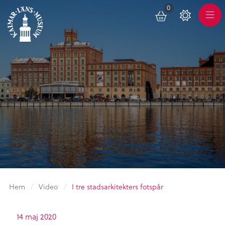
0
Toggle
Varukorg
Color
Meny
Scheme
Hem
/
Video
/
I tre stadsarkitekters fotspår
14 maj 2020