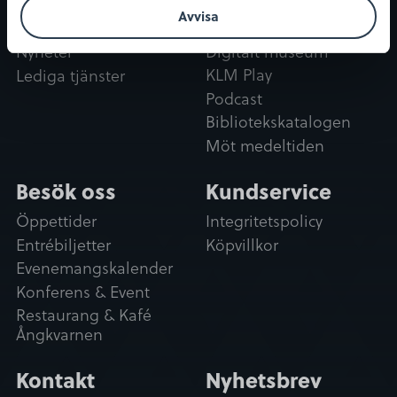
och upplevelser
Avvisa
Om oss
Digitalt museum
Nyheter
KLM Play
Lediga tjänster
Podcast
Bibliotekskatalogen
Möt medeltiden
Besök oss
Kundservice
Öppettider
Integritetspolicy
Entrébiljetter
Köpvillkor
Evenemangskalender
Konferens & Event
Restaurang & Kafé
Ångkvarnen
Kontakt
Nyhetsbrev