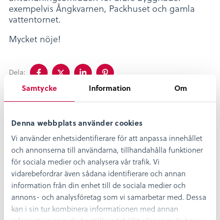
exempelvis Ångkvarnen, Packhuset och gamla
vattentornet.
Mycket nöje!
Dela
Dela
Dela
Dela
Dela:
på
på
på
på
facebook
twitter
linkedin
pinterest
Samtycke
Information
Om
Byggnadsvård
1/6
Denna webbplats använder cookies
Vi använder enhetsidentifierare för att anpassa innehållet
I tre stadsarkitekters fotspår
och annonserna till användarna, tillhandahålla funktioner
för sociala medier och analysera vår trafik. Vi
vidarebefordrar även sådana identifierare och annan
information från din enhet till de sociala medier och
Sandby borg, barnen och resevanor
5:58
annons- och analysföretag som vi samarbetar med. Dessa
på järnåldern
kan i sin tur kombinera informationen med annan